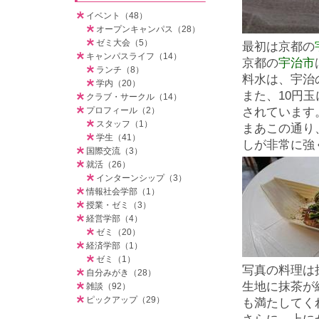
イベント（48）
オープンキャンパス（28）
ゼミ大会（5）
最初は京都の
キャンパスライフ（14）
京都の
宇治市
ランチ（8）
料水は、宇治
学内（20）
また、10円
クラブ・サークル（14）
プロフィール（2）
されています
スタッフ（1）
まあこの通り
学生（41）
しが非常に強
国際交流（3）
就活（26）
インターンシップ（3）
情報社会学部（1）
授業・ゼミ（3）
経営学部（4）
ゼミ（20）
経済学部（1）
ゼミ（1）
写真の料理は
自分みがき（28）
生地に抹茶が
雑談（92）
ピックアップ（29）
も満たしてく