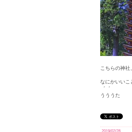
こちらの神社
なにかいいこ
゛゛
うううた
2019/02/28