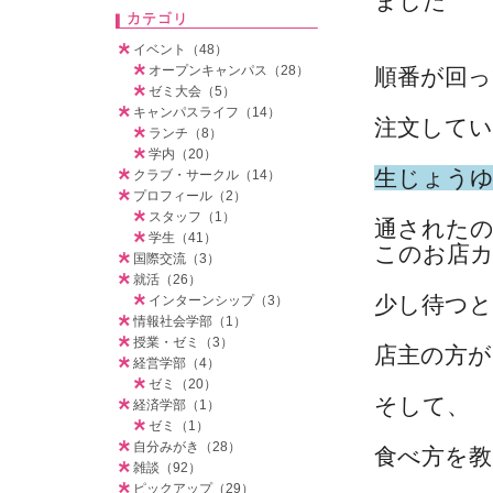
ました
イベント（48）
オープンキャンパス（28）
順番が回
ゼミ大会（5）
キャンパスライフ（14）
注文して
ランチ（8）
学内（20）
生じょう
クラブ・サークル（14）
プロフィール（2）
スタッフ（1）
通された
学生（41）
このお店
国際交流（3）
就活（26）
少し待つ
インターンシップ（3）
情報社会学部（1）
授業・ゼミ（3）
店主の方が
経営学部（4）
ゼミ（20）
そして、
経済学部（1）
ゼミ（1）
自分みがき（28）
食べ方を
雑談（92）
ピックアップ（29）