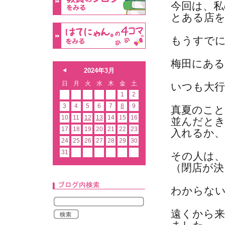
今回は、私
とある店
もうすで
梅田にあ
2024年3月
日
月
火
水
木
金
土
いつも大行
1
2
3
4
5
6
7
8
9
真夏のこ
10
11
12
13
14
15
16
並んだと
17
18
19
20
21
22
23
入れるか
24
25
26
27
28
29
30
31
その人は
（閉店が
わからない
遠くから