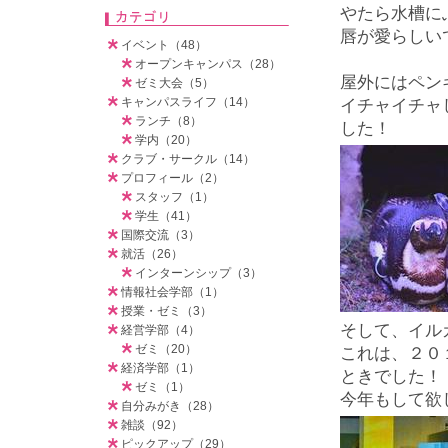
やたら水槽に
唇が愛らしい
イベント（48）
オープンキャンパス（28）
屋外にはペン
ゼミ大会（5）
キャンパスライフ（14）
イチャイチャ
ランチ（8）
した！
学内（20）
クラブ・サークル（14）
プロフィール（2）
スタッフ（1）
学生（41）
国際交流（3）
就活（26）
インターンシップ（3）
情報社会学部（1）
授業・ゼミ（3）
そして、イル
経営学部（4）
ゼミ（20）
これは、２０
経済学部（1）
ときでした！
ゼミ（1）
今年もして欲
自分みがき（28）
雑談（92）
ピックアップ（29）