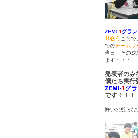
ZEMI-
1
グラン
り合う
ことで
での
チームワ
当日、その成
ます・・・
発表者のみ
僕たち実行
ZEMI-
1
グラ
です！！！
悔いの残らな