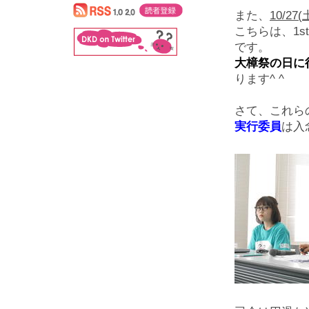
また、
10/27
こちらは、1
です。
大樟祭の日に
ります^ ^
さて、これら
実行委員
は入