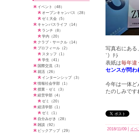
イベント（48）
オープンキャンパス（28）
ゼミ大会（5）
キャンパスライフ（14）
ランチ（8）
学内（20）
クラブ・サークル（14）
写真右にある
プロフィール（2）
スタッフ（1）
`）ﾁﾗ
学生（41）
表紙は
毎年違
国際交流（3）
センスが問わ
就活（26）
インターンシップ（3）
情報社会学部（1）
今年は一体ど
授業・ゼミ（3）
たのしみですね
経営学部（4）
ゼミ（20）
経済学部（1）
ゼミ（1）
自分みがき（28）
雑談（92）
2018/11/09
イベ
ピックアップ（29）