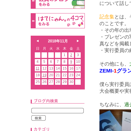
について話し
記念集
とは、
のことです。
・その年の出
・プレゼンの
2018年11月
真などを掲載
日
月
火
水
木
金
土
・実行委員の
1
2
3
4
5
6
7
8
9
10
その他にも、
11
12
13
14
15
16
17
ZEMI-
1
グラ
18
19
20
21
22
23
24
25
26
27
28
29
30
僕ら実行委員
大会概要や実
ちなみに、
過