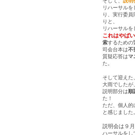
そして、
説明
リハーサルを
り、実行委員
りと、
リハーサルを
これはやばい
索
するための
司会台本は
不
質疑応答は
マ
た。
そして迎えた
大雨でしたが
説明部分は
順
た！
ただ、個人的
と感じました
説明会は９月
ハーサルをし