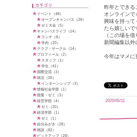
昨年とできる
オンラインで
イベント（48）
オープンキャンパス（28）
興味を持って
ゼミ大会（5）
たら嬉しいで
キャンパスライフ（14）
（この場を借
ランチ（8）
新聞編集以外
学内（20）
クラブ・サークル（14）
プロフィール（2）
今年はマメに更
スタッフ（1）
学生（41）
国際交流（3）
就活（26）
インターンシップ（3）
情報社会学部（1）
授業・ゼミ（3）
2020/05/11
経営学部（4）
ゼミ（20）
経済学部（1）
ゼミ（1）
自分みがき（28）
雑談（92）
ピックアップ（29）