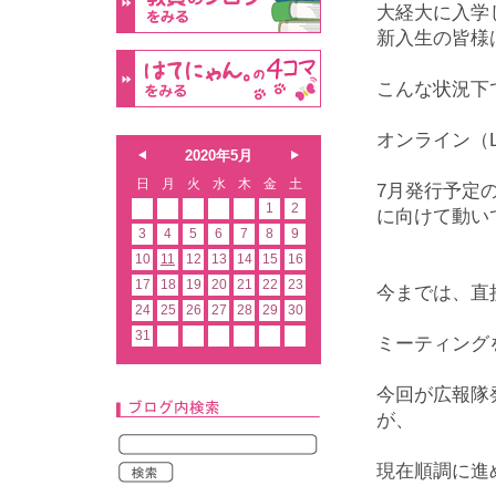
大経大に入学
新入生の皆様
こんな状況下
オンライン（L
2020年5月
日
月
火
水
木
金
土
7月発行予定の
1
2
に向けて動い
3
4
5
6
7
8
9
10
11
12
13
14
15
16
17
18
19
20
21
22
23
今までは、直
24
25
26
27
28
29
30
31
ミーティング
今回が広報隊
が、
現在順調に進