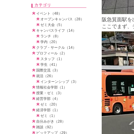
イベント（48）
阪急箕面駅を
オープンキャンパス（28）
ゼミ大会（5）
ここでまず、
キャンパスライフ（14）
ランチ（8）
学内（20）
クラブ・サークル（14）
プロフィール（2）
スタッフ（1）
学生（41）
国際交流（3）
就活（26）
インターンシップ（3）
情報社会学部（1）
授業・ゼミ（3）
経営学部（4）
ゼミ（20）
経済学部（1）
ゼミ（1）
自分みがき（28）
雑談（92）
ピックアップ（29）