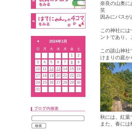
奈良の山奥に
笑
因みにバスが
この神社には
ントであり、
2024年3月
日
月
火
水
木
金
土
この談山神社
1
2
けまりの庭か
3
4
5
6
7
8
9
10
11
12
13
14
15
16
17
18
19
20
21
22
23
24
25
26
27
28
29
30
31
秋には、紅葉
また、春には