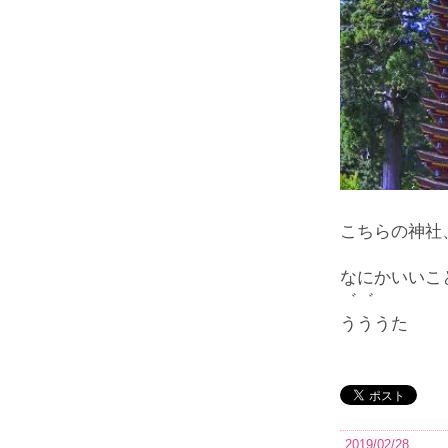
こちらの神社
なにかいいこ
゛゛
うううた
2019/02/28