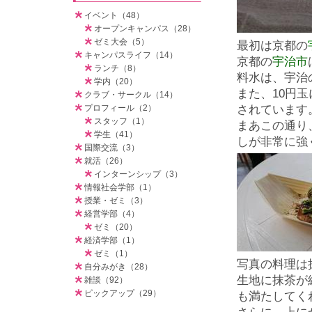
イベント（48）
オープンキャンパス（28）
ゼミ大会（5）
最初は京都の
キャンパスライフ（14）
京都の
宇治市
ランチ（8）
料水は、宇治
学内（20）
また、10円
クラブ・サークル（14）
プロフィール（2）
されています
スタッフ（1）
まあこの通り
学生（41）
しが非常に強
国際交流（3）
就活（26）
インターンシップ（3）
情報社会学部（1）
授業・ゼミ（3）
経営学部（4）
ゼミ（20）
経済学部（1）
ゼミ（1）
写真の料理は
自分みがき（28）
生地に抹茶が
雑談（92）
ピックアップ（29）
も満たしてく