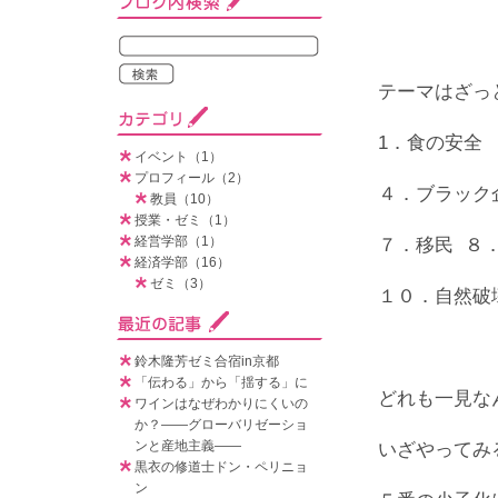
テーマはざっ
1．食の安全
イベント（1）
プロフィール（2）
４．ブラック
教員（10）
授業・ゼミ（1）
経営学部（1）
７．移民 ８
経済学部（16）
ゼミ（3）
１０．自然破
鈴木隆芳ゼミ合宿in京都
「伝わる」から「揺する」に
どれも一見な
ワインはなぜわかりにくいの
か？――グローバリゼーショ
ンと産地主義――
いざやってみ
黒衣の修道士ドン・ペリニョ
ン