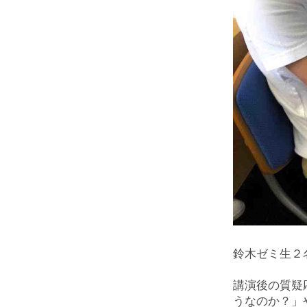
鈴木ゼミ生２
講演後の質疑
うなのか？」