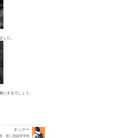
ました。
虜にするでしょう。
オックー
部 第二部経営学科