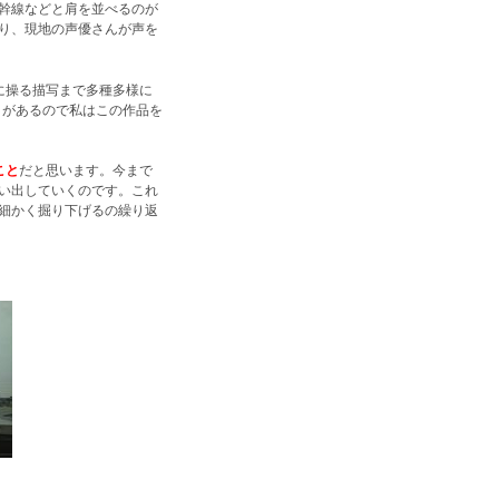
幹線などと肩を並べるのが
り、現地の声優さんが声を
に操る描写まで多種多様に
さがあるので私はこの作品を
こと
だと思います。今まで
い出していくのです。これ
細かく掘り下げるの繰り返
。