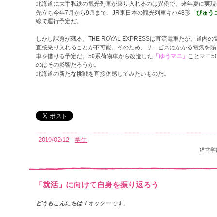
北海道に大手私鉄の観光列車が乗り入れるのは異例で、来年夏に実現
先立ち今年7月から9月まで、JR東日本の観光列車キハ48形
「
びゅう
線で運行予定だ。
しかし課題が残る。THE ROYAL EXPRESSは直流電車だが、道
直接乗り入れることが不可能。そのため、サービスにかかる電気を賄
車を借りる予定だ。50系荷物車から改造した
「ゆうマニ」
ことマニ5
のはその影響だろうか。
北海道の新たな挑戦を直接体感してみたいものだ。
2019/02/12
学生
経営学
「就活」に向けて自身を振り返ろう
どうもこんにちは！
オックーです。