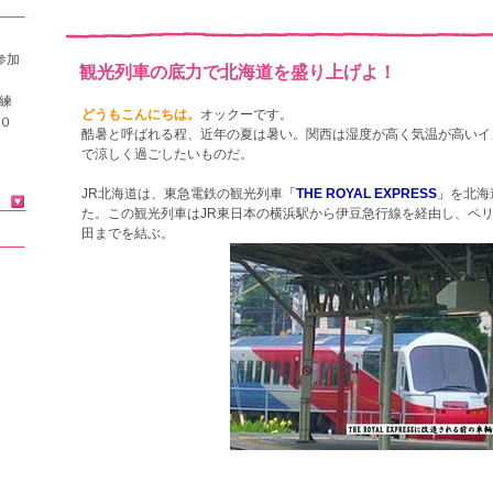
参加
観光列車の底力で北海道を盛り上げよ！
練
どうもこんにちは。
オックーです。
０
酷暑と呼ばれる程、近年の夏は暑い。関西は湿度が高く気温が高いイ
で涼しく過ごしたいものだ。
JR北海道は、東急電鉄の観光列車
「
THE ROYAL EXPRESS
」
を北海
た。この観光列車はJR東日本の横浜駅から伊豆急行線を経由し、ペ
田までを結ぶ。