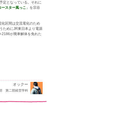
予定となっている。それに
コースター風っこ
」
を宗谷
内の電化区間は交流電化のため
うためにJR東日本より電源
0-2186が廃車解体を免れた
オックー
部 第二部経営学科