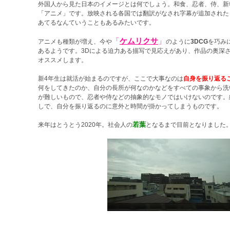
外国人から見た日本のイメージとは何でしょう。和食、忍者、侍、新
「アニメ」です。放映される各国では翻訳がなされ字幕が追加された
あてるなんていうこともあるみたいです。
「
ケムリクサ
」
アニメも種類が増え、今や
のように
3DCG
を巧み
あるようです。3Dによる迫力ある描写で見応えがあり、作品の奥深
オススメします。
新4年生は就活が始まるのですが、ここで大事なのは
自身を振り返る
何をしてきたのか、自分の長所が何なのかなどをすべての事象から洗
が難しいもので、忍者や侍などの抽象的なモノではいけないのです。
しで、自分を振り返るのに意外と時間が掛かってしまうものです。
若葉
来年はとうとう2020年。社会人の
となるまで目前となりました