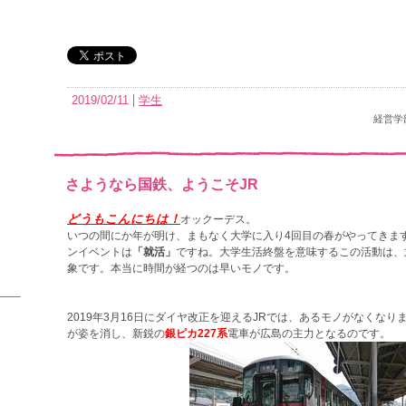
2019/02/11
学生
経営学
さようなら国鉄、ようこそJR
どうもこんにちは！
オックーデス。
いつの間にか年が明け、まもなく大学に入り4回目の春がやってきま
ンイベントは
「就活」
ですね。大学生活終盤を意味するこの活動は、
象です。本当に時間が経つのは早いモノです。
2019年3月16日にダイヤ改正を迎えるJRでは、あるモノがなくな
が姿を消し、新鋭の
銀ピカ227系
電車が広島の主力となるのです。