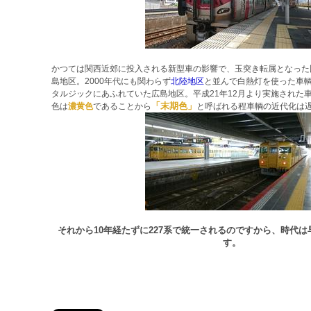
かつては関西近郊に投入される新型車の影響で、玉突き転属となった
島地区。2000年代にも関わらず
北陸地区
と並んで白熱灯を使った車
タルジックにあふれていた広島地区。平成21年12月より実施された
「末期色」
色は
濃黄色
であることから
と呼ばれる程車輌の近代化は
それから10年経たずに227系で統一されるのですから、時代
す。