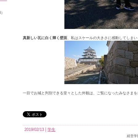
8）
真新しい瓦に白く輝く壁面
、私はスケールの大きさに感動してしまい
一目でお城と判別できる堂々とした外観は、ご覧になったみなさまを
2019/02/13
学生
経営学