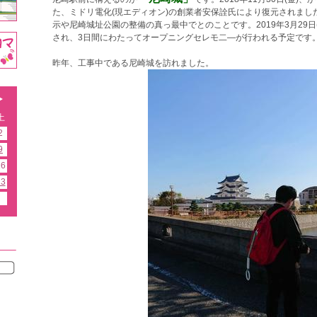
た、ミドリ電化(現エディオン)の創業者安保詮氏により復元されまし
示や尼崎城址公園の整備の真っ最中でとのことです。2019年3月29日
され、3日間にわたってオープニングセレモ二―が行われる予定です
昨年、工事中である尼崎城を訪れました。
土
2
9
16
23