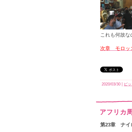
これも何故な
次章 モロッ
2020/03/30
ピッ
アフリカ周
第23章 ナ