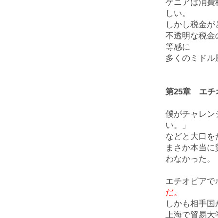
ケニアは消費税
しい。
しかし税金が
不透明な税金
等感に
多くのミドル
第25章 エ
僕がチャレン
い。」
などと大口を
まさか本当に
わなかった。
エチオピアで
だ。
しかも相手国
上海で貿易大