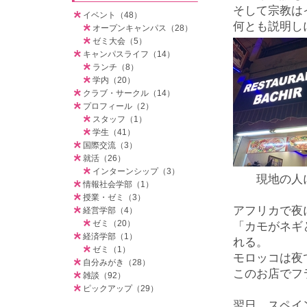
そして宗教は
イベント（48）
何とも説明し
オープンキャンパス（28）
ゼミ大会（5）
キャンパスライフ（14）
ランチ（8）
学内（20）
クラブ・サークル（14）
プロフィール（2）
スタッフ（1）
学生（41）
国際交流（3）
就活（26）
インターンシップ（3）
現地の人に
情報社会学部（1）
授業・ゼミ（3）
アフリカで夜
経営学部（4）
ゼミ（20）
「カモがネギ
経済学部（1）
れる。
ゼミ（1）
モロッコは夜
自分みがき（28）
このお店でフ
雑談（92）
ピックアップ（29）
翌日 スペイ