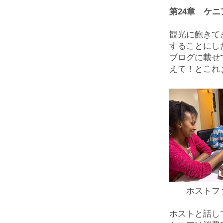
第24章 ケ
観光に飽きて
することにし
ブログに載せ
えて！とこれ
ホストファ
ホストと話し