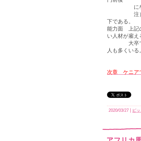
になるそ
注）実際に
下である。
能力面 上記
い人材が雇え
大卒でも就
人も多くいる
次章 ケニア
2020/03/27
ピッ
アフリカ周