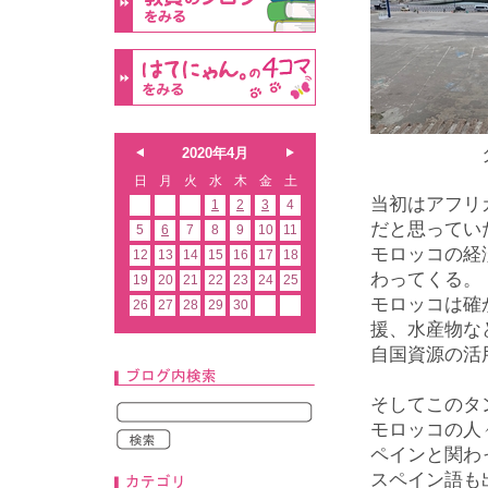
タンジ
2020年4月
日
月
火
水
木
金
土
当初はアフリ
1
2
3
4
だと思ってい
5
6
7
8
9
10
11
モロッコの経
12
13
14
15
16
17
18
わってくる。
19
20
21
22
23
24
25
モロッコは確
26
27
28
29
30
援、水産物な
自国資源の活
そしてこのタ
モロッコの人
ペインと関わ
スペイン語も