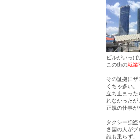
ビルがいっぱ
この街の
就業
その証拠にザ
くちゃ多い。
立ち止まった
れなかったが
正規の仕事が
タクシー強盗
各国の人がブ
誰も乗らず、