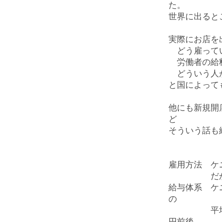
た。
世界に出ると
実際にお店を
どう雇って
労働者の給料
どういう人が
と国によって
他にも新規開
ど
そういう話も
雇用方法 ケ
だから求人
給与体系 ケ
の
平均は5か
円前後