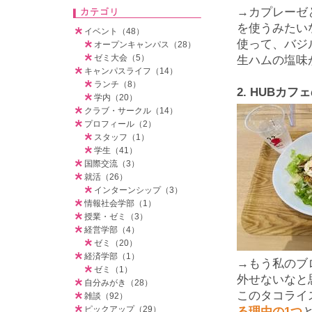
→カプレーゼ
を使うみたい
イベント（48）
使って、バジ
オープンキャンパス（28）
ゼミ大会（5）
生ハムの塩味
キャンパスライフ（14）
ランチ（8）
2.
HUB
カフェ
学内（20）
クラブ・サークル（14）
プロフィール（2）
スタッフ（1）
学生（41）
国際交流（3）
就活（26）
インターンシップ（3）
情報社会学部（1）
授業・ゼミ（3）
経営学部（4）
ゼミ（20）
経済学部（1）
→もう私のブ
ゼミ（1）
外せないなと
自分みがき（28）
このタコライ
雑談（92）
ピックアップ（29）
る理由の1つ