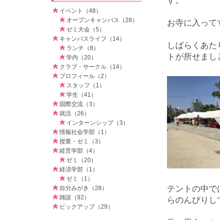
す。
イベント（48）
オープンキャンパス（28）
お寺に入って
ゼミ大会（5）
キャンパスライフ（14）
しばらくあた
ランチ（8）
トが所せまし
学内（20）
クラブ・サークル（14）
プロフィール（2）
スタッフ（1）
学生（41）
国際交流（3）
就活（26）
インターンシップ（3）
情報社会学部（1）
授業・ゼミ（3）
経営学部（4）
ゼミ（20）
経済学部（1）
ゼミ（1）
テントの中で
自分みがき（28）
雑談（92）
らのんびりし
ピックアップ（29）