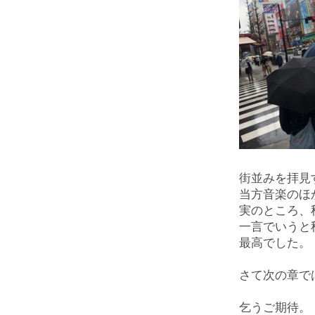
街並みを拝見
当方音楽のほ
実のところ、
一言でいうと
最高でした。
さて次の章で
乞うご期待。