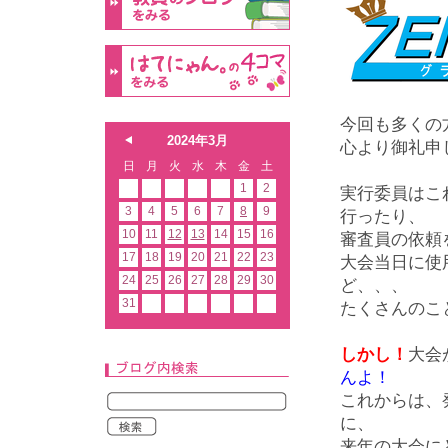
今回も多くの
2024年3月
心より御礼申
日
月
火
水
木
金
土
1
2
実行委員はこ
3
4
5
6
7
8
9
行ったり、
10
11
12
13
14
15
16
審査員の依頼
17
18
19
20
21
22
23
大会当日に使
24
25
26
27
28
29
30
ど、、、
31
たくさんのこ
しかし！
大会
んよ！
これからは、
に、
来年の大会に