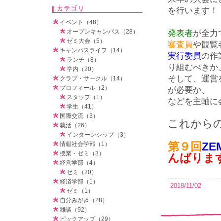
を行います！
イベント（48）
オープンキャンパス（28）
発表者
が全力
ゼミ大会（5）
審査員
や観覧
キャンパスライフ（14）
実行委員
の作
ランチ（8）
り組むべきか
学内（20）
そして、運営
クラブ・サークル（14）
プロフィール（2）
が必要か、
スタッフ（1）
などを主軸に
学生（41）
国際交流（3）
これから
就活（26）
インターンシップ（3）
第９回
ZEM
情報社会学部（1）
授業・ゼミ（3）
んばりま
経営学部（4）
ゼミ（20）
経済学部（1）
2018/11/02
ゼミ（1）
自分みがき（28）
雑談（92）
ピックアップ（29）