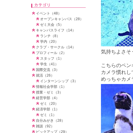
イベント（48）
オープンキャンパス（28）
ゼミ大会（5）
キャンパスライフ（14）
ランチ（8）
学内（20）
クラブ・サークル（14）
気持ちよさそ
プロフィール（2）
スタッフ（1）
学生（41）
こちらのペン
国際交流（3）
カメラ慣れし
就活（26）
めっちゃカメ
インターンシップ（3）
情報社会学部（1）
授業・ゼミ（3）
経営学部（4）
ゼミ（20）
経済学部（1）
ゼミ（1）
自分みがき（28）
雑談（92）
ピックアップ（29）