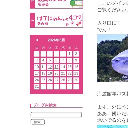
ここのメイン
ご覧ください
入り口に！
でん！
2024年3月
日
月
火
水
木
金
土
1
2
3
4
5
6
7
8
9
10
11
12
13
14
15
16
17
18
19
20
21
22
23
24
25
26
27
28
29
30
31
海遊館年パス
まず、外にペ
ああ、飼いた
泳いでるのを