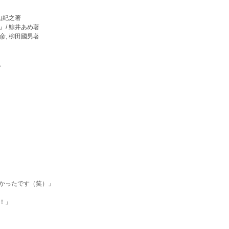
山紀之著
』
/
鯨井あめ著
彦
,
柳田國男著
、
。
かったです（笑）」
！」