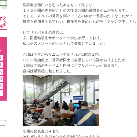
発表者は面白いと思った本をもって集まり、
１人５分間の本を紹介しその後３分間の質問タイムがあります。
そして、すべての発表を聞いて「どの本が一番読みたくなったか？」
投票を参加者全員で行い、最多票を集めたものを「チャンプ本」とし
ビブリオバトルの運営は、
主に図書館学生サポーターの学生が行っており、
私はそのメンバーの一人として参加していました。
土
会場は今年からリニューアルされた
C
館の１階。
2
バトル開始前は、発表者同士で会話している姿がありましたが、
9
３限目開始のチャイムと同時にビブリオバトルが始まると、
会場は緊張感に包まれました。
16
23
30
今回の発表者は４名で、
それぞれ異なるジャンルの本が紹介されました。