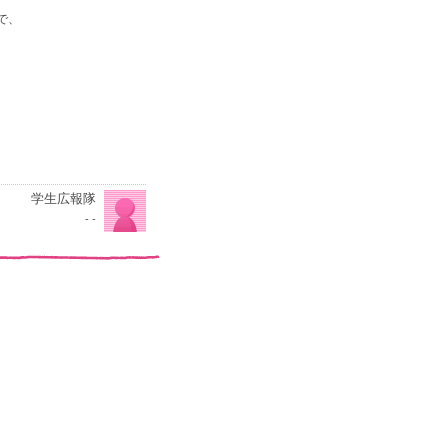
で、
学生広報隊
- -