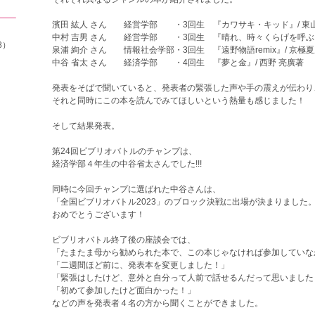
濱田 紘人 さん 経営学部 ・
3
回生 『カワサキ・キッド』
/
東
中村 吉男 さん 経営学部 ・
3
回生 『晴れ、時々くらげを呼ぶ
8）
泉浦 絢介 さん 情報社会学部・
3
回生 『遠野物語
remix
』
/
京極夏
中谷 省太 さん 経済学部 ・
4
回生 『夢と金』
/
西野 亮廣著
発表をそばで聞いていると、発表者の緊張した声や手の震えが伝わり
それと同時にこの本を読んでみてほしいという熱量も感じました！
そして結果発表。
第
24
回ビブリオバトルのチャンプは、
経済学部４年生の中谷省太さんでした
!!!
同時に今回チャンプに選ばれた中谷さんは、
「全国ビブリオバトル
2023
」のブロック決戦に出場が決まりました
おめでとうございます！
ビブリオバトル終了後の座談会では、
「たまたま母から勧められた本で、この本じゃなければ参加していな
「二週間ほど前に、発表本を変更しました！」
「緊張はしたけど、意外と自分って人前で話せるんだって思いました
「初めて参加したけど面白かった！」
などの声を発表者４名の方から聞くことができました。