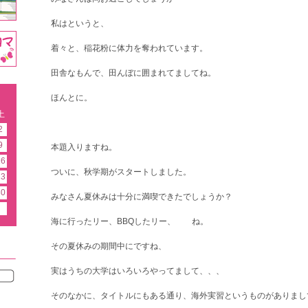
私はというと、
着々と、稲花粉に体力を奪われています。
田舎なもんで、田んぼに囲まれてましてね。
ほんとに。
土
2
9
本題入りますね。
16
ついに、秋学期がスタートしました。
23
30
みなさん夏休みは十分に満喫できたでしょうか？
海に行ったリー、BBQしたリー、 ね。
その夏休みの期間中にですね、
実はうちの大学はいろいろやってまして、、、
そのなかに、タイトルにもある通り、海外実習というものがありまし