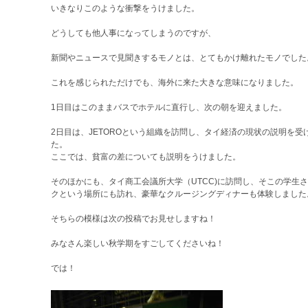
いきなりこのような衝撃をうけました。
どうしても他人事になってしまうのですが、
新聞やニュースで見聞きするモノとは、とてもかけ離れたモノでした
これを感じられただけでも、海外に来た大きな意味になりました。
1日目はこのままバスでホテルに直行し、次の朝を迎えました。
2日目は、JETOROという組織を訪問し、タイ経済の現状の説明を
た。
ここでは、貧富の差についても説明をうけました。
そのほかにも、タイ商工会議所大学（UTCC)に訪問し、そこの学生
クという場所にも訪れ、豪華なクルージングディナーも体験しました
そちらの模様は次の投稿でお見せしますね！
みなさん楽しい秋学期をすごしてくださいね！
では！