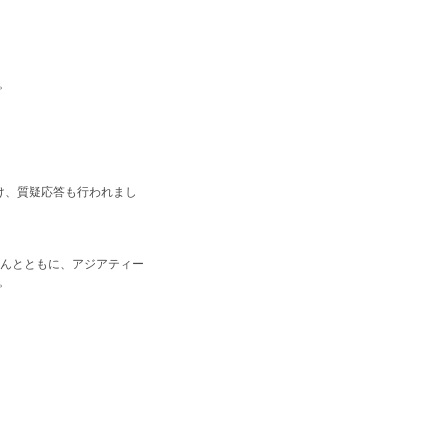
。
受け、質疑応答も行われまし
さんとともに、アジアティー
。