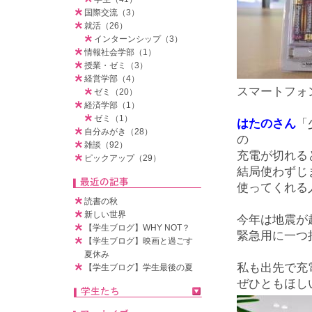
国際交流（3）
就活（26）
インターンシップ（3）
情報社会学部（1）
授業・ゼミ（3）
経営学部（4）
スマートフォ
ゼミ（20）
経済学部（1）
ゼミ（1）
はたのさん
「
自分みがき（28）
の
雑談（92）
充電が切れる
ピックアップ（29）
結局使わずじ
使ってくれる
読書の秋
新しい世界
今年は地震が
【学生ブログ】WHY NOT？
緊急用に一つ
【学生ブログ】映画と過ごす
夏休み
私も出先で充
【学生ブログ】学生最後の夏
ぜひともほし