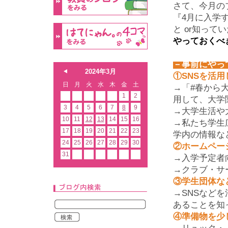
さて、今月の
『4月に入学
と or知っ
やっておくべ
－事前にやっ
2024年3月
①SNSを活
日
月
火
水
木
金
土
→「
#
春から
1
2
用して、大学
3
4
5
6
7
8
9
→大学生活や
10
11
12
13
14
15
16
→私たち学生
17
18
19
20
21
22
23
学内の情報な
24
25
26
27
28
29
30
②ホームペー
31
→入学予定者
→クラブ・サ
③学生団体な
→
SNS
などを
あることを知
④準備物を少