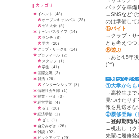
→リュック・
バッグを準備
→
SNS
などで
イベント（48）
オープンキャンパス（28）
のは準備して
ゼミ大会（5）
⑤バイト
キャンパスライフ（14）
→クラブ・サ
ランチ（8）
とも考えつつ
学内（20）
クラブ・サークル（14）
⑥遊ぶ
プロフィール（2）
→あと
4,5
年後
スタッフ（1）
(^^)
学生（41）
国際交流（3）
－知っておく
就活（26）
インターンシップ（3）
①大学からも
情報社会学部（1）
→高校生まで
授業・ゼミ（3）
見つけたりす
経営学部（4）
報を見逃さな
ゼミ（20）
②履修登録（
経済学部（1）
ゼミ（1）
→
登録期間内
自分みがき（28）
→机出し（ク
雑談（92）
先輩に履修登
ピックアップ（29）