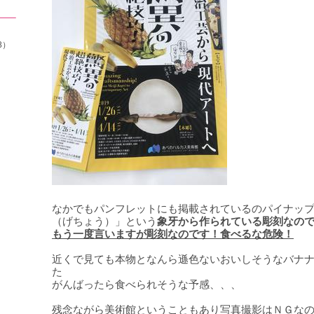
8）
なかでもパンフレットにも掲載されているのパイナッ
（げちょう）」という
象牙から作られている彫刻なの
もう一度言いますが彫刻なのです！食べるな危険！
近くで見ても本物となんら遜色ないおいしそうなバナ
た
がんばったら食べられそうな予感、、、
残念ながら美術館ということもあり
写真撮影はＮＧ
な