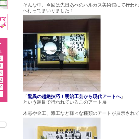
そんな中、今回は先日あべのハルカス美術館にて行わ
へ行ってまいりました！
土
2
9
16
23
30
「
驚異の超絶技巧！明治工芸から現代アートへ
」
という題目で行われているこのアート展
木彫や金工、漆工など様々な種類のアートが展示され