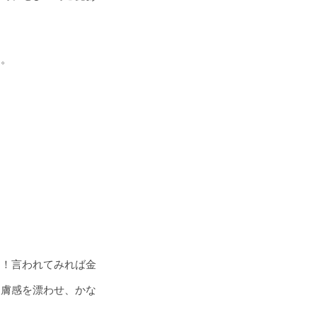
リ。
り！言われてみれば金
皮膚感を漂わせ、かな