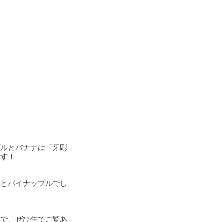
プルとバナナは「牙彫
です！
ナとパイナップルでし
ので、ぜひ生でご覧あ