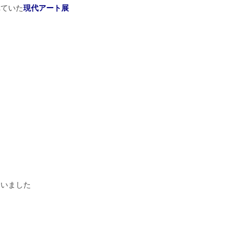
れていた
現代アート展
ていました