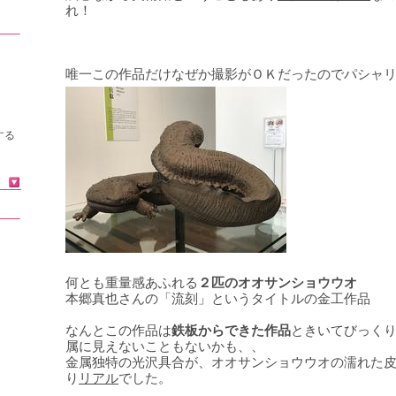
れ！
唯一この作品だけなぜか撮影がＯＫだったのでパシャ
する
何とも重量感あふれる
２匹のオオサンショウウオ
本郷真也さんの「流刻」というタイトルの金工作品
なんとこの作品は
鉄板からできた作品
ときいてびっく
属に見えないこともないかも、、
金属独特の光沢具合が、オオサンショウウオの濡れた
り
リアル
でした。