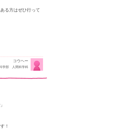
のある方はぜひ行って
コウヘー
科学部 人間科学科
者
」
です！