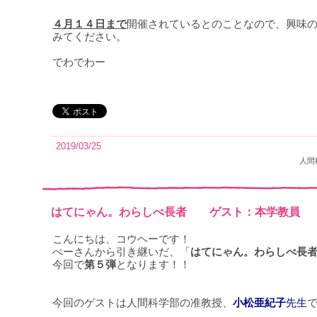
４月１４日まで
開催されているとのことなので、興味
みてください。
でわでわー
2019/03/25
人間
はてにゃん。わらしべ長者 ゲスト：本学教員
こんにちは、コウヘーです！
ぺーさんから引き継いだ、「
はてにゃん。わらしべ長
今回で
第５弾
となります！！
今回のゲストは人間科学部の准教授、
小松亜紀子
先生